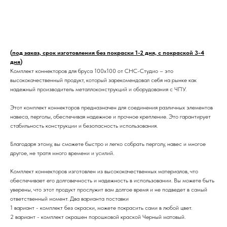
В корзину
(
под заказ, срок изготовления без покраски 1-2 дня, с покраской 3-4
дня
)
Комплект коннекторов для бруса 100x100 от СНС-Студио – это
высококачественный продукт, который зарекомендовал себя на рынке как
надежный производитель металлоконструкций и оборудования с ЧПУ.
Этот комплект коннекторов предназначен для соединения различных элементов
навеса, перголы, обеспечивая надежное и прочное крепление. Это гарантирует
стабильность конструкции и безопасность использования.
Благодаря этому, вы сможете быстро и легко собрать перголу, навес и многое
другое, не тратя много времени и усилий.
Комплект коннекторов изготовлен из высококачественных материалов, что
обеспечивает его долговечность и надежность в использовании. Вы можете быть
уверены, что этот продукт прослужит вам долгое время и не подведет в самый
ответственный момент. Два варианта поставки
1 вариант - комплект без окраски, можете покрасить сами в любой цвет.
2 вариант - комплект окрашен порошковой краской Черный матовый.