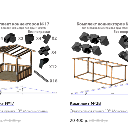
кт №17
Комплект №38
ая крыша 10° Максимальный
Односкатная крыша 10° Максима
х3м площадь 9м2
размер 3х6м площадь 18м2
р.
71 000
р.
20 400
р.
38 000
р.