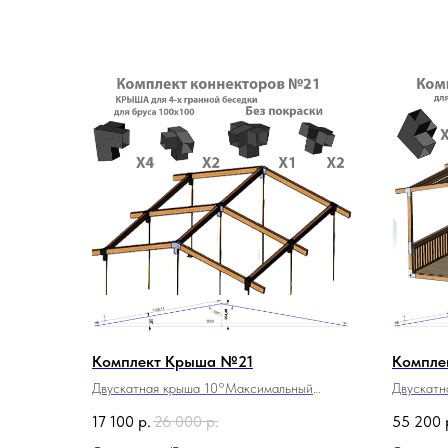
Комплект Крыша №21
Компле
Двускатная крыша 10°Максимальный
Двускатн
размер 6х6м площадь 36м2
размер 3
17 100
р.
26 000
р.
55 200