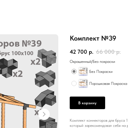
Комплект №39
42 700
р.
66 000
р.
Окрашенный/Без покраски
Без Покраски
Порошковая Покраска
В корзину
Комплект коннекторов для бруса 
который зарекомендовал себя на 