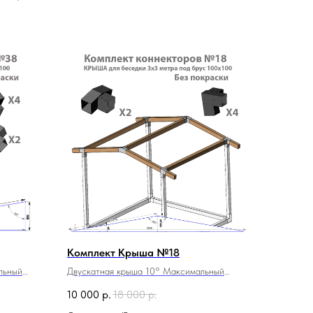
Комплект Крыша №18
льный
Двускатная крыша 10° Максимальный
размер 3х3м площадь 9м2
10 000
р.
18 000
р.