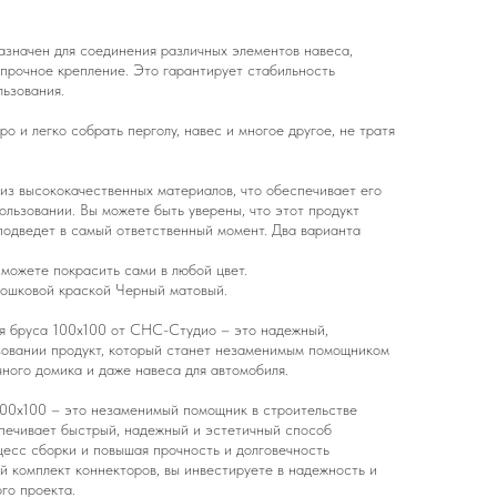
азначен для соединения различных элементов навеса,
 прочное крепление. Это гарантирует стабильность
льзования.
о и легко собрать перголу, навес и многое другое, не тратя
из высококачественных материалов, что обеспечивает его
ользовании. Вы можете быть уверены, что этот продукт
подведет в самый ответственный момент. Два варианта
, можете покрасить сами в любой цвет.
рошковой краской Черный матовый.
ля бруса 100x100 от СНС-Студио – это надежный,
зовании продукт, который станет незаменимым помощником
чного домика и даже навеса для автомобиля.
100x100 – это незаменимый помощник в строительстве
печивает быстрый, надежный и эстетичный способ
цесс сборки и повышая прочность и долговечность
й комплект коннекторов, вы инвестируете в надежность и
го проекта.