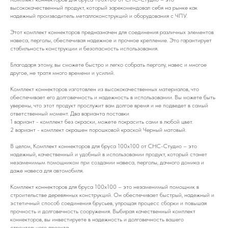
высококачественный продукт, который зарекомендовал себя на рынке как
надежный производитель металлоконструкций и оборудования с ЧПУ.
Этот комплект коннекторов предназначен для соединения различных элементов
навеса, перголы, обеспечивая надежное и прочное крепление. Это гарантирует
стабильность конструкции и безопасность использования.
Благодаря этому, вы сможете быстро и легко собрать перголу, навес и многое
другое, не тратя много времени и усилий.
Комплект коннекторов изготовлен из высококачественных материалов, что
обеспечивает его долговечность и надежность в использовании. Вы можете быть
уверены, что этот продукт прослужит вам долгое время и не подведет в самый
ответственный момент. Два варианта поставки
1 вариант - комплект без окраски, можете покрасить сами в любой цвет.
2 вариант - комплект окрашен порошковой краской Черный матовый.
В целом, Комплект коннекторов для бруса 100x100 от СНС-Студио – это
надежный, качественный и удобный в использовании продукт, который станет
незаменимым помощником при создании навеса, перголы, дачного домика и
даже навеса для автомобиля.
Комплект коннекторов для бруса 100x100 – это незаменимый помощник в
строительстве деревянных конструкций. Он обеспечивает быстрый, надежный и
эстетичный способ соединения брусьев, упрощая процесс сборки и повышая
прочность и долговечность сооружения. Выбирая качественный комплект
коннекторов, вы инвестируете в надежность и долговечность вашего
строительного проекта.