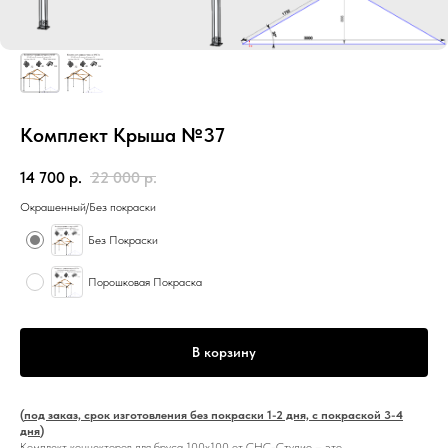
Комплект Крыша №37
14 700
р.
22 000
р.
Окрашенный/Без покраски
Без Покраски
Порошковая Покраска
В корзину
(
под заказ, срок изготовления без покраски 1-2 дня, с покраской 3-4
дня
)
Комплект коннекторов для бруса 100x100 от СНС-Студио – это