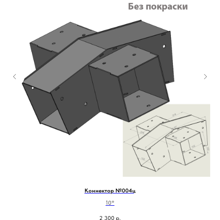
Коннектор №004ц
10°
2 300
р.