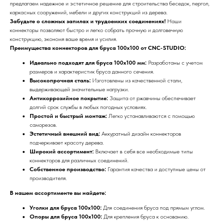
предлагаем надежное и эстетичное решение для строительства беседок, пергол,
каркасных сооружений, мебели и других конструкций из дерева.
Забудьте о сложных запилах и трудоемких соединениях!
Наши
коннекторы позволяют быстро и легко собрать прочную и долговечную
конструкцию, экономя ваше время и усилия.
Преимущества коннекторов для бруса 100x100 от CNC-STUDIO:
Идеально подходят для бруса 100x100 мм:
Разработаны с учетом
размеров и характеристик бруса данного сечения.
Высокопрочная сталь:
Изготовлены из качественной стали,
выдерживающей значительные нагрузки.
Антикоррозийное покрытие:
Защита от ржавчины обеспечивает
долгий срок службы в любых погодных условиях.
Простой и быстрый монтаж:
Легко устанавливаются с помощью
саморезов.
Эстетичный внешний вид:
Аккуратный дизайн коннекторов
подчеркивает красоту дерева.
Широкий ассортимент:
Включает в себя все необходимые типы
коннекторов для различных соединений.
Собственное производство:
Гарантия качества и доступные цены от
производителя.
В нашем ассортименте вы найдете:
Уголки для бруса 100x100:
Для соединения бруса под прямым углом.
Опоры для бруса 100x100:
Для крепления бруса к основанию.