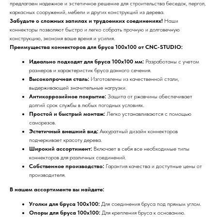
предлагаем надежное и эстетичное решение для строительства беседок, пергол,
каркасных сооружений, мебели и других конструкций из дерева.
Забудьте о сложных запилах и трудоемких соединениях!
Наши
коннекторы позволяют быстро и легко собрать прочную и долговечную
конструкцию, экономя ваше время и усилия.
Преимущества коннекторов для бруса 100x100 от CNC-STUDIO:
Идеально подходят для бруса 100x100 мм:
Разработаны с учетом
размеров и характеристик бруса данного сечения.
Высокопрочная сталь:
Изготовлены из качественной стали,
выдерживающей значительные нагрузки.
Антикоррозийное покрытие:
Защита от ржавчины обеспечивает
долгий срок службы в любых погодных условиях.
Простой и быстрый монтаж:
Легко устанавливаются с помощью
саморезов.
Эстетичный внешний вид:
Аккуратный дизайн коннекторов
подчеркивает красоту дерева.
Широкий ассортимент:
Включает в себя все необходимые типы
коннекторов для различных соединений.
Собственное производство:
Гарантия качества и доступные цены от
производителя.
В нашем ассортименте вы найдете:
Уголки для бруса 100x100:
Для соединения бруса под прямым углом.
Опоры для бруса 100x100:
Для крепления бруса к основанию.