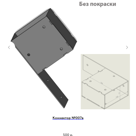
Коннектор №007в
500
р.