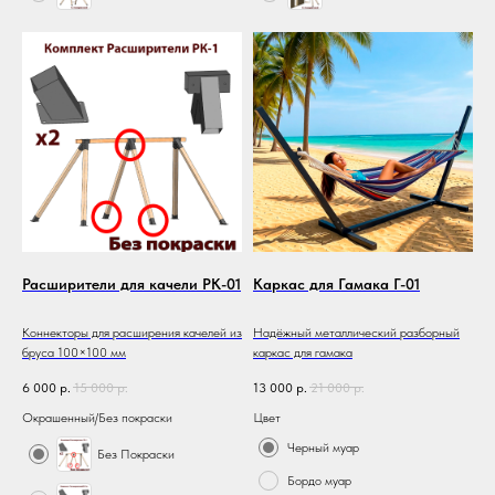
Расширители для качели РК-01
Каркас для Гамака Г-01
Коннекторы для расширения качелей из
Надёжный металлический разборный
бруса 100×100 мм
каркас для гамака
6 000
р.
15 000
р.
13 000
р.
21 000
р.
Окрашенный/Без покраски
Цвет
Черный муар
Без Покраски
Бордо муар