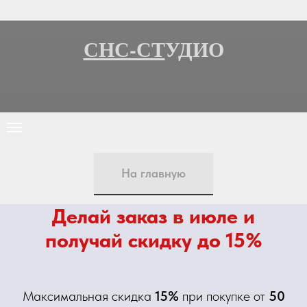
СНС-СТ
УДИО
На главную
Делай заказ в июле и
получай скидку до 15%
Максимальная скидка
15%
при покупке от
50